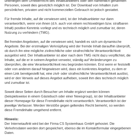
unterliegen dem Urheberrecht des Inhaltsanbieters oder den namentlich genannten
Personen, soweit dies gesetzlich möglich ist. Der Download von Inhalten zum
persönlichen, privaten und nicht kommerziellen Gebrauch ist jedoch gestattet.
Für fremde Inhalte, auf die verwiesen wird, ist der Inhaltsanbieter nur dann
verantwortlich, wenn von ihnen (d.h. auch von einem rechtswidrigen bzw. strafbaren
Inhalt) positive Kenntnis vorliegt und es technisch möglich und zumutbar ist, deren
Nutzung zu verhindern (TMG).
Bei fremden Angeboten, auf die verwiesen wird, handelt es sich um dynamische
Angebote. Bei der erstmaligen Verknüpfung wird der fremde Inhalt daraufhin überprüft,
ob durch ihn eine mögliche zivilrechtliche oder strafrechtliche Verantwortlichkeit
ausgelöst wird. Der Inhaltsanbieter ist aber nach dem TMG nicht dazu verpflichtet, die
Inhalte, auf die er in seinem Angebot verweist, ständig auf Veränderungen zu
überprüfen, die eine Verantwortlichkeit neu begründen könnten. Erst wenn er feststellt
oder von anderen darauf hingewiesen wird, dass ein konkretes Angebot, zu dem er
einen Link bereitgestellt hat, eine zivil- oder strafrechtliche Verantwortlichkeit auslöst,
wird er den Verweis auf dieses Angebot aufheben, soweit ihm dies technisch möglich
und zumutbar ist.
Soweit diese Seiten durch Besucher um Inhalte ergänzt werden können
(beispielsweise in einem Gästebuch oder einer Newsgroup), ist der Inhaltsanbieter
dieser Homepage für diese Fremdinhalte nicht verantwortlich. Verantwortlich ist der
jeweilige Verfasser. Werden Verstöße gegen geltendes Recht bemerkt, so werden
diese Fremdinhalte umgehend entfernt.
Hinweis:
Der Internetauftritt wird bei der Firma CS Systemhaus GmbH gehostet. Die
Verkehrsdaten werden dort gespeichert, ebenso die im Kontaktformular eingegebenen
Daten.