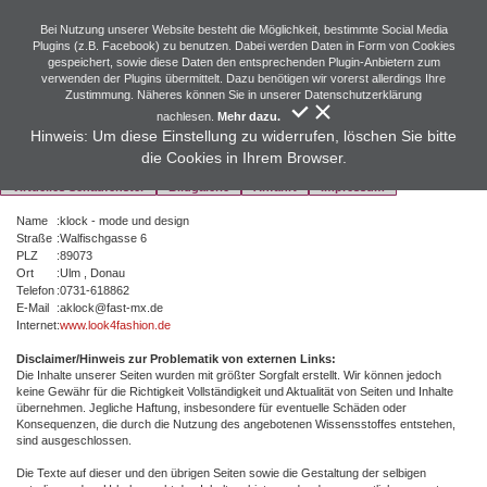
Bei Nutzung unserer Website besteht die Möglichkeit, bestimmte Social Media
Plugins (z.B. Facebook) zu benutzen. Dabei werden Daten in Form von Cookies
gespeichert, sowie diese Daten den entsprechenden Plugin-Anbietern zum
verwenden der Plugins übermittelt. Dazu benötigen wir vorerst allerdings Ihre
Zustimmung. Näheres können Sie in unserer Datenschutzerklärung
nachlesen.
Mehr dazu.
Hinweis: Um diese Einstellung zu widerrufen, löschen Sie bitte
die Cookies in Ihrem Browser.
Startseite
Showroom
Ergebnisliste
Virtuelles Schaufenster von
Impressum
Virtuelles Schaufenster
Bildgalerie
Anfahrt
Impressum
Name
:
klock - mode und design
Straße
:
Walfischgasse 6
PLZ
:
89073
Ort
:
Ulm , Donau
Telefon
:
0731-618862
E-Mail
:
aklock@fast-mx.de
Internet
:
www.look4fashion.de
Disclaimer/Hinweis zur Problematik von externen Links:
Die Inhalte unserer Seiten wurden mit größter Sorgfalt erstellt. Wir können jedoch
keine Gewähr für die Richtigkeit Vollständigkeit und Aktualität von Seiten und Inhalte
übernehmen. Jegliche Haftung, insbesondere für eventuelle Schäden oder
Konsequenzen, die durch die Nutzung des angebotenen Wissensstoffes entstehen,
sind ausgeschlossen.
Die Texte auf dieser und den übrigen Seiten sowie die Gestaltung der selbigen