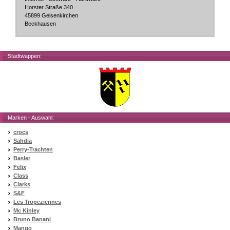
Horster Straße 340
45899 Gelsenkirchen
Beckhausen
Stadtwappen:
Marken - Auswahl:
crocs
Sahdia
Perry-Trachten
Basler
Felix
Class
Clarks
S&F
Les Tropeziennes
Mc Kinley
Bruno Banani
Mango