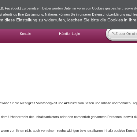
(z.B. Facebook) zu benutzen. Dabei werden Daten in Form von Cookies gespeichert, sowie d
st allerdings Ihre Zustimmung. Näheres können Sie in unserer Datenschutzerklärung nachle
m diese Einstellung zu widerrufen, löschen Sie bitte die Cookies in Ihr
Kontakt
Händler-Login
Gewähr für die Richtigkeit Vollständigkeit und Aktualität von Seiten und Inhalte übernehmen.
en dem Urheberrecht des Inhaltsanbieters oder den namentlich genannten Personen, soweit di
ch, wenn von ihnen (d.h. auch von einem rechtswidrigen bzw. strafbaren Inhalt) positive Kenn