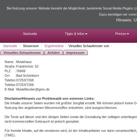
Bei Nutzung unserer Website besteht die Möglichkeit, bestimmte Social Media Plugins 
Dazu benötigen wir vorer
Hinweis: U
Startseite
Tipps & Infos
Presse
Startseite
Showroom
Ergebnisliste
Virtuelles Schaufenster von
Impressum
Virtuelles Schaufenster
Anfahrt
Impressum
Name
:
Modehaus
Straße
:
Friedrichstr. 52
PLZ
:
76669
Ort
:
Bad Schönborn
Telefon
:
07253/7268
Telefax
:
07253/7268
E-Mail
:
ModeBender@gmx.de
Disclaimer/Hinweis zur Problematik von externen Links:
Die Inhalte unserer Seiten wurden mit größter Sorgfalt erstellt. Wir können jedoch keine 
Nutzung des angebotenen Wissensstoffes entstehen, sind ausgeschlossen.
Die Texte auf dieser und den übrigen Seiten sowie die Gestaltung der selbigen unterlieg
nicht kommerziellen Gebrauch ist jedoch gestattet.
Für fremde Inhalte, auf die verwiesen wird, ist der Inhaltsanbieter nur dann verantwortli
(TMG).