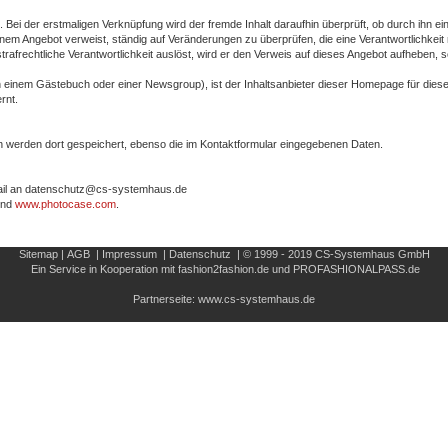
i der erstmaligen Verknüpfung wird der fremde Inhalt daraufhin überprüft, ob durch ihn eine 
 seinem Angebot verweist, ständig auf Veränderungen zu überprüfen, die eine Verantwortlichke
r strafrechtliche Verantwortlichkeit auslöst, wird er den Verweis auf dieses Angebot aufheben,
einem Gästebuch oder einer Newsgroup), ist der Inhaltsanbieter dieser Homepage für diese Fr
rnt.
n werden dort gespeichert, ebenso die im Kontaktformular eingegebenen Daten.
mail an datenschutz@cs-systemhaus.de
nd
www.photocase.com
.
Sitemap
|
AGB
|
Impressum
|
Datenschutz
|
© 1999 - 2019
CS-Systemhaus GmbH
Ein Service in Kooperation mit
fashion2fashion.de
und
PROFASHIONALPASS.de
Partnerseite:
www.cs-systemhaus.de