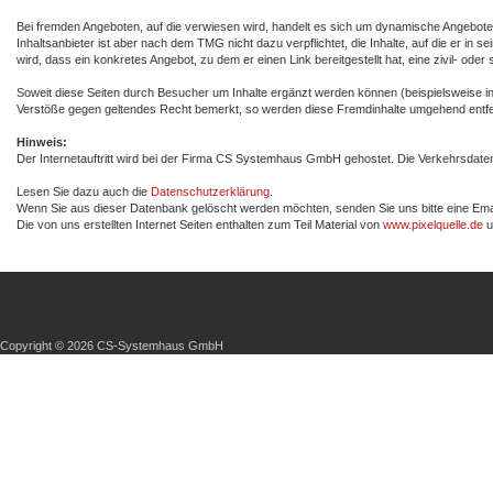
Bei fremden Angeboten, auf die verwiesen wird, handelt es sich um dynamische Angebote. Be
Inhaltsanbieter ist aber nach dem TMG nicht dazu verpflichtet, die Inhalte, auf die er in
wird, dass ein konkretes Angebot, zu dem er einen Link bereitgestellt hat, eine zivil- ode
Soweit diese Seiten durch Besucher um Inhalte ergänzt werden können (beispielsweise in 
Verstöße gegen geltendes Recht bemerkt, so werden diese Fremdinhalte umgehend entfe
Hinweis:
Der Internetauftritt wird bei der Firma CS Systemhaus GmbH gehostet. Die Verkehrsdate
Lesen Sie dazu auch die
Datenschutzerklärung
.
Wenn Sie aus dieser Datenbank gelöscht werden möchten, senden Sie uns bitte eine E
Die von uns erstellten Internet Seiten enthalten zum Teil Material von
www.pixelquelle.de
u
Copyright © 2026 CS-Systemhaus GmbH