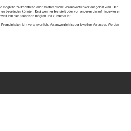
mögliche zivilrechtliche oder strafrechtliche Verantwortlichkeit ausgelöst wird. Der
it neu begründen könnten. Erst wenn er feststellt oder von anderen darauf hingewiesen
 soweit ihm dies technisch möglich und zumutbar ist.
emdinhalte nicht verantwortlich. Verantwortlich ist der jeweilige Verfasser. Werden