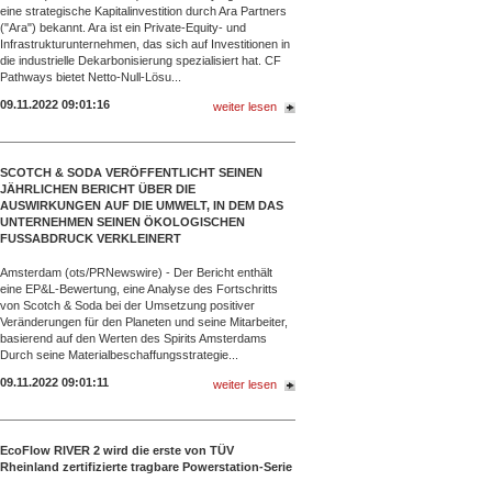
eine strategische Kapitalinvestition durch Ara Partners
("Ara") bekannt. Ara ist ein Private-Equity- und
Infrastrukturunternehmen, das sich auf Investitionen in
die industrielle Dekarbonisierung spezialisiert hat. CF
Pathways bietet Netto-Null-Lösu...
09.11.2022 09:01:16
weiter lesen
SCOTCH & SODA VERÖFFENTLICHT SEINEN
JÄHRLICHEN BERICHT ÜBER DIE
AUSWIRKUNGEN AUF DIE UMWELT, IN DEM DAS
UNTERNEHMEN SEINEN ÖKOLOGISCHEN
FUSSABDRUCK VERKLEINERT
Amsterdam (ots/PRNewswire) - Der Bericht enthält
eine EP&L-Bewertung, eine Analyse des Fortschritts
von Scotch & Soda bei der Umsetzung positiver
Veränderungen für den Planeten und seine Mitarbeiter,
basierend auf den Werten des Spirits Amsterdams
Durch seine Materialbeschaffungsstrategie...
09.11.2022 09:01:11
weiter lesen
EcoFlow RIVER 2 wird die erste von TÜV
Rheinland zertifizierte tragbare Powerstation-Serie