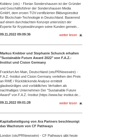
Koblenz (ots) - Florian Sondershausen ist der Gründer
und Geschäftsführer der Sondershausen Media
GmbH, dem ersten TÜV-zertifizierten Bildungsinstitut
für Blockchain-Technologie in Deutschland. Basierend
auf einem durchdachten Konzept unterstützt der
Experte für Kryptowährungen seine Kunden gemein...
09.11.2022 09:09:36
weiter lesen
Markus Krebber und Stephanie Schunck erhalten
"Sustainable Future Award 2022" von F.A.Z.-
Institut und Cision Germany
Frankfurt Am Main, Deutschland (ots/PRNewswire) -
F.A.Z.-Institut und Cision Germany verleihen den Preis
an RWE / Rückblickende Analyse ermittelt
glaubwürdiges und vorbildliches Verhalten als
nachhaltiges Unternehmen Der "Sustainable Future
Award" von F.A.Z.-Institut (https://www.faz-institut.de...
09.11.2022 09:01:28
weiter lesen
Kapitalbeteiligung von Ara Partners beschleunigt
das Wachstum von CF Pathways
London (ots/PRNewswire) - CF Pathways gibt heute