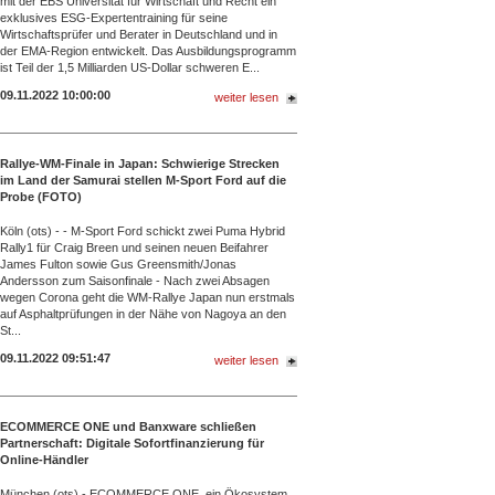
mit der EBS Universität für Wirtschaft und Recht ein
exklusives ESG-Expertentraining für seine
Wirtschaftsprüfer und Berater in Deutschland und in
der EMA-Region entwickelt. Das Ausbildungsprogramm
ist Teil der 1,5 Milliarden US-Dollar schweren E...
09.11.2022 10:00:00
weiter lesen
Rallye-WM-Finale in Japan: Schwierige Strecken
im Land der Samurai stellen M-Sport Ford auf die
Probe (FOTO)
Köln (ots) - - M-Sport Ford schickt zwei Puma Hybrid
Rally1 für Craig Breen und seinen neuen Beifahrer
James Fulton sowie Gus Greensmith/Jonas
Andersson zum Saisonfinale - Nach zwei Absagen
wegen Corona geht die WM-Rallye Japan nun erstmals
auf Asphaltprüfungen in der Nähe von Nagoya an den
St...
09.11.2022 09:51:47
weiter lesen
ECOMMERCE ONE und Banxware schließen
Partnerschaft: Digitale Sofortfinanzierung für
Online-Händler
München (ots) - ECOMMERCE ONE, ein Ökosystem