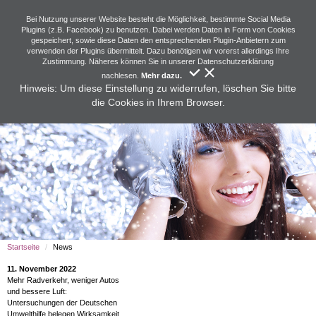
Bei Nutzung unserer Website besteht die Möglichkeit, bestimmte Social Media
Plugins (z.B. Facebook) zu benutzen. Dabei werden Daten in Form von Cookies
gespeichert, sowie diese Daten den entsprechenden Plugin-Anbietern zum
verwenden der Plugins übermittelt. Dazu benötigen wir vorerst allerdings Ihre
Zustimmung. Näheres können Sie in unserer Datenschutzerklärung
nachlesen.
Mehr dazu.
Hinweis: Um diese Einstellung zu widerrufen, löschen Sie bitte
die Cookies in Ihrem Browser.
Startseite
News
11. November 2022
Mehr Radverkehr, weniger Autos
und bessere Luft:
Untersuchungen der Deutschen
Umwelthilfe belegen Wirksamkeit