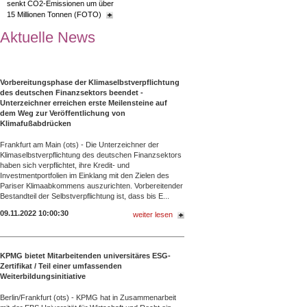
senkt CO2-Emissionen um über
15 Millionen Tonnen (FOTO)
Aktuelle News
Vorbereitungsphase der Klimaselbstverpflichtung
des deutschen Finanzsektors beendet -
Unterzeichner erreichen erste Meilensteine auf
dem Weg zur Veröffentlichung von
Klimafußabdrücken
Frankfurt am Main (ots) - Die Unterzeichner der
Klimaselbstverpflichtung des deutschen Finanzsektors
haben sich verpflichtet, ihre Kredit- und
Investmentportfolien im Einklang mit den Zielen des
Pariser Klimaabkommens auszurichten. Vorbereitender
Bestandteil der Selbstverpflichtung ist, dass bis E...
09.11.2022 10:00:30
weiter lesen
KPMG bietet Mitarbeitenden universitäres ESG-
Zertifikat / Teil einer umfassenden
Weiterbildungsinitiative
Berlin/Frankfurt (ots) - KPMG hat in Zusammenarbeit