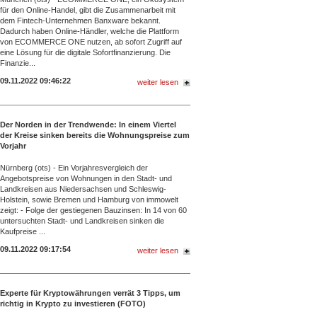
für den Online-Handel, gibt die Zusammenarbeit mit
dem Fintech-Unternehmen Banxware bekannt.
Dadurch haben Online-Händler, welche die Plattform
von ECOMMERCE ONE nutzen, ab sofort Zugriff auf
eine Lösung für die digitale Sofortfinanzierung. Die
Finanzie...
09.11.2022 09:46:22
weiter lesen
Der Norden in der Trendwende: In einem Viertel
der Kreise sinken bereits die Wohnungspreise zum
Vorjahr
Nürnberg (ots) - Ein Vorjahresvergleich der
Angebotspreise von Wohnungen in den Stadt- und
Landkreisen aus Niedersachsen und Schleswig-
Holstein, sowie Bremen und Hamburg von immowelt
zeigt: - Folge der gestiegenen Bauzinsen: In 14 von 60
untersuchten Stadt- und Landkreisen sinken die
Kaufpreise ...
09.11.2022 09:17:54
weiter lesen
Experte für Kryptowährungen verrät 3 Tipps, um
richtig in Krypto zu investieren (FOTO)