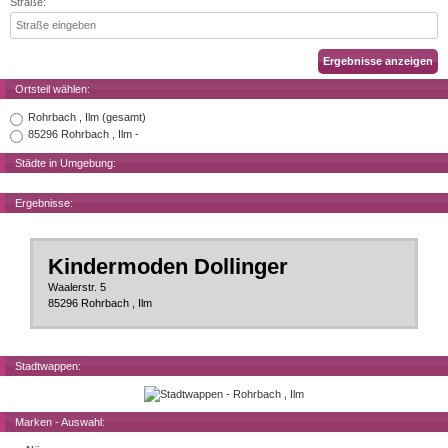
Straße:
Ortsteil wählen:
Rohrbach , Ilm (gesamt)
85296 Rohrbach , Ilm -
Städte in Umgebung:
Ergebnisse:
Kindermoden Dollinger
Waalerstr. 5
85296 Rohrbach , Ilm
Stadtwappen:
Marken - Auswahl: