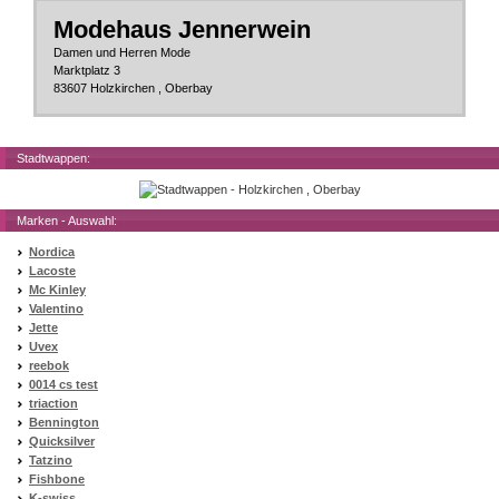
Modehaus Jennerwein
Damen und Herren Mode
Marktplatz 3
83607 Holzkirchen , Oberbay
Stadtwappen:
Marken - Auswahl:
Nordica
Lacoste
Mc Kinley
Valentino
Jette
Uvex
reebok
0014 cs test
triaction
Bennington
Quicksilver
Tatzino
Fishbone
K-swiss