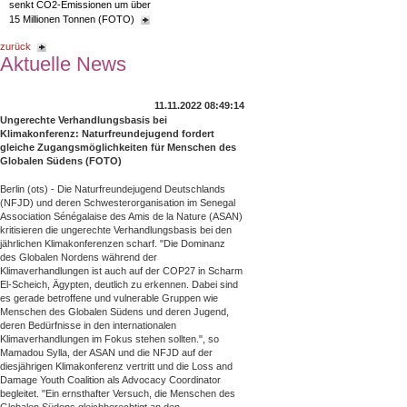
senkt CO2-Emissionen um über
15 Millionen Tonnen (FOTO)
zurück
Aktuelle News
11.11.2022 08:49:14
Ungerechte Verhandlungsbasis bei
Klimakonferenz: Naturfreundejugend fordert
gleiche Zugangsmöglichkeiten für Menschen des
Globalen Südens (FOTO)
Berlin (ots) - Die Naturfreundejugend Deutschlands
(NFJD) und deren Schwesterorganisation im Senegal
Association Sénégalaise des Amis de la Nature (ASAN)
kritisieren die ungerechte Verhandlungsbasis bei den
jährlichen Klimakonferenzen scharf. "Die Dominanz
des Globalen Nordens während der
Klimaverhandlungen ist auch auf der COP27 in Scharm
El-Scheich, Ägypten, deutlich zu erkennen. Dabei sind
es gerade betroffene und vulnerable Gruppen wie
Menschen des Globalen Südens und deren Jugend,
deren Bedürfnisse in den internationalen
Klimaverhandlungen im Fokus stehen sollten.", so
Mamadou Sylla, der ASAN und die NFJD auf der
diesjährigen Klimakonferenz vertritt und die Loss and
Damage Youth Coalition als Advocacy Coordinator
begleitet. "Ein ernsthafter Versuch, die Menschen des