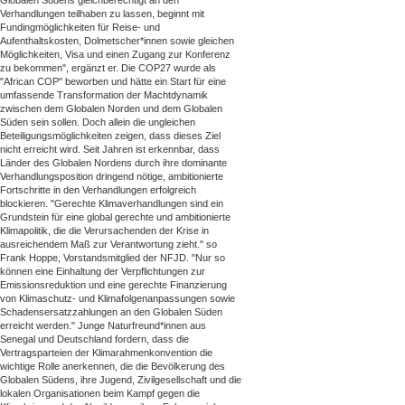
Globalen Südens gleichberechtigt an den
Verhandlungen teilhaben zu lassen, beginnt mit
Fundingmöglichkeiten für Reise- und
Aufenthaltskosten, Dolmetscher*innen sowie gleichen
Möglichkeiten, Visa und einen Zugang zur Konferenz
zu bekommen", ergänzt er. Die COP27 wurde als
"African COP" beworben und hätte ein Start für eine
umfassende Transformation der Machtdynamik
zwischen dem Globalen Norden und dem Globalen
Süden sein sollen. Doch allein die ungleichen
Beteiligungsmöglichkeiten zeigen, dass dieses Ziel
nicht erreicht wird. Seit Jahren ist erkennbar, dass
Länder des Globalen Nordens durch ihre dominante
Verhandlungsposition dringend nötige, ambitionierte
Fortschritte in den Verhandlungen erfolgreich
blockieren. "Gerechte Klimaverhandlungen sind ein
Grundstein für eine global gerechte und ambitionierte
Klimapolitik, die die Verursachenden der Krise in
ausreichendem Maß zur Verantwortung zieht." so
Frank Hoppe, Vorstandsmitglied der NFJD. "Nur so
können eine Einhaltung der Verpflichtungen zur
Emissionsreduktion und eine gerechte Finanzierung
von Klimaschutz- und Klimafolgenanpassungen sowie
Schadensersatzzahlungen an den Globalen Süden
erreicht werden." Junge Naturfreund*innen aus
Senegal und Deutschland fordern, dass die
Vertragsparteien der Klimarahmenkonvention die
wichtige Rolle anerkennen, die die Bevölkerung des
Globalen Südens, ihre Jugend, Zivilgesellschaft und die
lokalen Organisationen beim Kampf gegen die