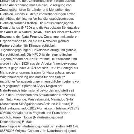
Klimakrise und der Abmilderung ihrer Folgen spielen.
Diese Anerkennung muss in eine Beseitigung von
Zugangsbarrieren für Länder und Menschen des
Globalen Südens zu den Klimaverhandlungen sowie
den Abbau dominanter Verhandlungspositionen des
Globalen Nordens fließen. Die Naturfreundejugend
Deutschlands (NFJD) und die Association Sénégalaise
des Amis de la Nature (ASAN) sind Teil einer weltweiten
Bewegung der NaturFreunde. Zusammen mit anderen
Organisationen bauen sie ein Netzwerk globaler
Partnerschaften für Klimagerechtigkeit,
Jugendbegegnungen, Dekolonialisierung und globale
Gerechtigkeit auf. Die NFJD ist der eigenständige
Jugendverband der NaturFreunde Deutschlands und
wurde im Jahr 1926 aus der Arbeiter*innenbewegung
heraus gegründet. ASAN hat sich 1983 im Senegal als
Nichtregierungsorganisation für Naturschutz, gegen
Wüstenausbreitung und damit für den Schutz
natürlicher Voraussetzungen menschlichen Lebens vor
Ort gegründet. Später ist ASAN Mitglied der
NaturFreunde International geworden und stellt seit
2007 den Präsidenten des Afrikanischen Netzwerks
der NaturFreunde. Pressekontakt: Mamadou Sylla
(Association Sénégalaise des Amis de la Nature) E-
Mail: sylla.mamadou1012@gmail.com Telefon: +33 749
608966 Kontakt nur in Englisch und Französisch
möglich. Frank Hoppe (Naturfreundejugend
Deutschlands) E-Mail:
frank.hoppe@naturfreundejugend.de Telefon: +49 176
66370398 Original-Content von: Naturfreundejugend