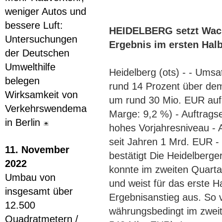
weniger Autos und
bessere Luft:
HEIDELBERG setzt Wach
Untersuchungen
Ergebnis im ersten Halb
der Deutschen
Umwelthilfe
Heidelberg (ots) - - Umsa
belegen
rund 14 Prozent über de
Wirksamkeit von
um rund 30 Mio. EUR auf
Verkehrswendemaßnahmen
Marge: 9,2 %) - Auftrags
in Berlin
hohes Vorjahresniveau - 
seit Jahren 1 Mrd. EUR -
11. November
bestätigt Die Heidelbe
2022
konnte im zweiten Quarta
Umbau von
und weist für das erste H
insgesamt über
Ergebnisanstieg aus. So 
12.500
währungsbedingt im zweit
Quadratmetern /