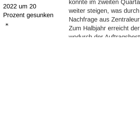
konnte im zweiten Quarta
2022 um 20
weiter steigen, was durc
Prozent gesunken
Nachfrage aus Zentraleur
Zum Halbjahr erreicht de
wodurch der Auftragsbest
11. November
EUR liegt. Der hohe Auft
2022
eine gute Grundlage für 
TÜV-Verband
das zweite Halbjahr erwa
Einladung Online-
Kostensteigerungen, insb
Pressekonferenz:
Energie. "Trotz eines ans
Die Zukunft des
Herausforderungen im ers
Führerscheins,
konnten weiter wachsen. Al
16.11.2022, 10
denn die künftige Entwi
Uhr
ist heute noch nicht voll
Vorstandsvorsitzender 
11. November
dem ersten Halbjahr eine 
2022