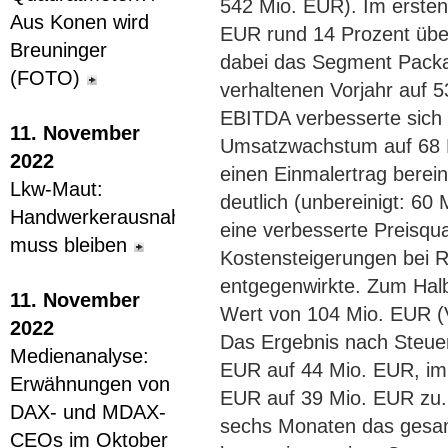
542 Mio. EUR). Im ersten 
Aus Konen wird
EUR rund 14 Prozent übe
Breuninger
dabei das Segment Packa
(FOTO)
verhaltenen Vorjahr auf 
EBITDA verbesserte sich 
11. November
Umsatzwachstum auf 68 M
2022
einen Einmalertrag berei
Lkw-Maut:
deutlich (unbereinigt: 6
Handwerkerausnahme
eine verbesserte Preisqua
muss bleiben
Kostensteigerungen bei 
entgegenwirkte. Zum Halb
11. November
Wert von 104 Mio. EUR (V
2022
Das Ergebnis nach Steue
Medienanalyse:
EUR auf 44 Mio. EUR, im 
Erwähnungen von
EUR auf 39 Mio. EUR zu. 
DAX- und MDAX-
sechs Monaten das gesam
CEOs im Oktober