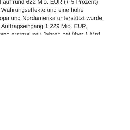
l auf rund 622 Mio. EUR (+ 5 Prozent)
h Währungseffekte und eine hohe
opa und Nordamerika unterstützt wurde.
r Auftragseingang 1.229 Mio. EUR,
and erstmal seit Jahren bei über 1 Mrd.
ragsbestand und die Halbjahreszahlen sind
das Erreichen der Gesamtjahresziele. Für
rtet HEIDELBERG allerdings auch weitere
esondere in den Bereichen Personal und
pruchsvollen Umfelds haben wir die
ten Halbjahr erfolgreich gemeistert und
lerdings bleiben wir weiterhin vorsichtig,
cklung der weltweiten Rahmenbedingungen
ständig absehbar", sagte Dr. Ludwin Monz,
des Unternehmens. "HEIDELBERG hat mit
gute Basis für das Erreichen unserer