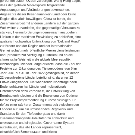
gerechten blauen Ozean zu sorgen. Wang Hong sagte,
dass der globalen Meerespolitik tiefgreifende
Anpassungen und Veränderungen bevorstehen.
Angesichts dieser Krisen kann kein Land oder keine
Region dies allein bewältigen. China ist bereit, die
Zusammenarbeit mit anderen Ländern auf der ganzen
Welt weiter zu vertiefen, das gegenseitige Vertrauen zu
stärken, Herausforderungen gemeinsam anzugehen,
Lücken in der maritimen Entwicklung zu schließen, eine
qualitativ hochwertige Entwicklung von "Belt and Road"
zu fördern und der Region und der internationalen
Gemeinschaft mehr öffentliche Meeresdienstleistungen
und -produkte zur Verfügung zu stellen und so die
chinesische Weisheit in die globale Meerespolitik
einzubringen. Michael Lodge erklärte, dass die Zahl der
Projekte zur Erkundung des Tiefseebodens von 6 im
Jahr 2001 auf 31 im Jahr 2022 gestiegen ist, an denen
22 verschiedene Länder beteiligt sind, darunter 12
Entwicklungsländer. Die wachsende Nachfrage nach
Bodenschätzen hat Länder und multinationale
Unternehmen dazu veranlasst, die Entwicklung von
Bergbautechnologien und die Bewertung von Optionen
für die Projektimplementierung zu beschleunigen. Er
rief zu einer stärkeren Zusammenarbeit zwischen den
Ländern auf, um ein umfassendes Regelwerk und
Standards für den Tiefseebergbau und damit
zusammenhängende Aktivitäten zu entwickeln und
umzusetzen und ein globales Governance-System
aufzubauen, das alle Länder repräsentiert,
einschließlich Binnenstaaten und kleine