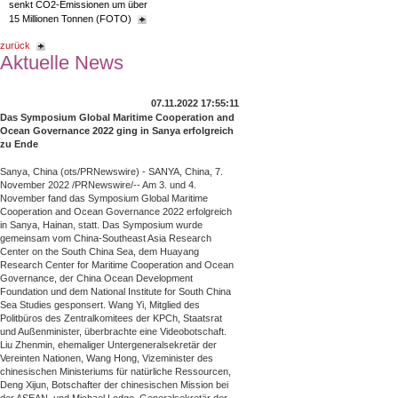
senkt CO2-Emissionen um über
15 Millionen Tonnen (FOTO)
zurück
Aktuelle News
07.11.2022 17:55:11
Das Symposium Global Maritime Cooperation and
Ocean Governance 2022 ging in Sanya erfolgreich
zu Ende
Sanya, China (ots/PRNewswire) - SANYA, China, 7.
November 2022 /PRNewswire/-- Am 3. und 4.
November fand das Symposium Global Maritime
Cooperation and Ocean Governance 2022 erfolgreich
in Sanya, Hainan, statt. Das Symposium wurde
gemeinsam vom China-Southeast Asia Research
Center on the South China Sea, dem Huayang
Research Center for Maritime Cooperation and Ocean
Governance, der China Ocean Development
Foundation und dem National Institute for South China
Sea Studies gesponsert. Wang Yi, Mitglied des
Politbüros des Zentralkomitees der KPCh, Staatsrat
und Außenminister, überbrachte eine Videobotschaft.
Liu Zhenmin, ehemaliger Untergeneralsekretär der
Vereinten Nationen, Wang Hong, Vizeminister des
chinesischen Ministeriums für natürliche Ressourcen,
Deng Xijun, Botschafter der chinesischen Mission bei