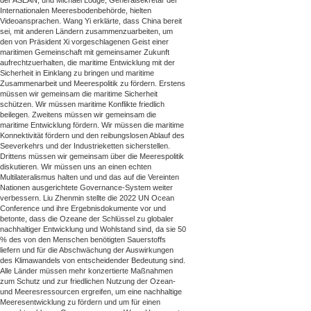
der ASEAN, und Michael Lodge, Generalsekretär der
Internationalen Meeresbodenbehörde, hielten
Videoansprachen. Wang Yi erklärte, dass China bereit
sei, mit anderen Ländern zusammenzuarbeiten, um
den von Präsident Xi vorgeschlagenen Geist einer
maritimen Gemeinschaft mit gemeinsamer Zukunft
aufrechtzuerhalten, die maritime Entwicklung mit der
Sicherheit in Einklang zu bringen und maritime
Zusammenarbeit und Meerespolitik zu fördern. Erstens
müssen wir gemeinsam die maritime Sicherheit
schützen. Wir müssen maritime Konflikte friedlich
beilegen. Zweitens müssen wir gemeinsam die
maritime Entwicklung fördern. Wir müssen die maritime
Konnektivität fördern und den reibungslosen Ablauf des
Seeverkehrs und der Industrieketten sicherstellen.
Drittens müssen wir gemeinsam über die Meerespolitik
diskutieren. Wir müssen uns an einen echten
Multilateralismus halten und und das auf die Vereinten
Nationen ausgerichtete Governance-System weiter
verbessern. Liu Zhenmin stellte die 2022 UN Ocean
Conference und ihre Ergebnisdokumente vor und
betonte, dass die Ozeane der Schlüssel zu globaler
nachhaltiger Entwicklung und Wohlstand sind, da sie 50
% des von den Menschen benötigten Sauerstoffs
liefern und für die Abschwächung der Auswirkungen
des Klimawandels von entscheidender Bedeutung sind.
Alle Länder müssen mehr konzertierte Maßnahmen
zum Schutz und zur friedlichen Nutzung der Ozean-
und Meeresressourcen ergreifen, um eine nachhaltige
Meeresentwicklung zu fördern und um für einen