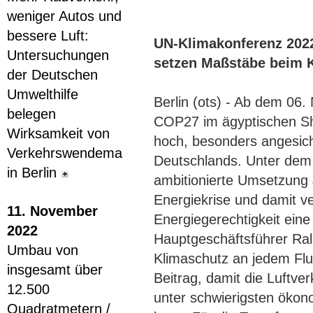
weniger Autos und
bessere Luft:
UN-Klimakonferenz 2022
Untersuchungen
setzen Maßstäbe beim 
der Deutschen
Umwelthilfe
Berlin (ots) - Ab dem 06
belegen
COP27 im ägyptischen Sha
Wirksamkeit von
hoch, besonders angesich
Verkehrswendemaßnahmen
Deutschlands. Unter dem
in Berlin
ambitionierte Umsetzung
Energiekrise und damit v
11. November
Energiegerechtigkeit eine 
2022
Hauptgeschäftsführer Ra
Umbau von
Klimaschutz an jedem Flug
insgesamt über
Beitrag, damit die Luftv
12.500
unter schwierigsten öko
Quadratmetern /