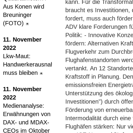
kann. Für die Transforma
Aus Konen wird
braucht es Investitionen,
Breuninger
fordert, muss auch förder
(FOTO)
ADV klare Forderungen f
Politik: - Innovative Kon
11. November
fördern: Alternativen Kraf
2022
Flugverkehr zum Durchbru
Lkw-Maut:
Flughafenstandorten werde
Handwerkerausnahme
vertankt. An 12 Standorte
muss bleiben
Kraftstoff in Planung. De
emissionsfreien Energieträ
11. November
Unterstützung des ökolo
2022
Investitionen") durch öffe
Medienanalyse:
Förderung von erneuerbar
Erwähnungen von
Intermodalität durch ein
DAX- und MDAX-
Flughäfen stärken: Nur vi
CEOs im Oktober