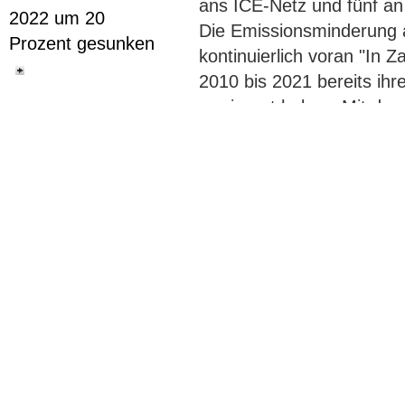
ans ICE-Netz und fünf a
2022 um 20
Die Emissionsminderung 
Prozent gesunken
kontinuierlich voran "In 
2010 bis 2021 bereits i
verringert haben. Mit den 
11. November
Flughäfen aktiv an der Er
2022
internationalen Klimaziel
TÜV-Verband
der wirtschaftlich sehr sc
Einladung Online-
weiter in den ökologisch
Pressekonferenz:
neutraler Flughafenbetri
Die Zukunft des
Der wichtigste Meilenste
Führerscheins,
Einsparung bis zum Jahr 
16.11.2022, 10
Leiterin Verbandskommuni
Uhr
+49 30 310118-22 Mobil:
Original-Content von: AD
11. November
durch news aktuell
2022