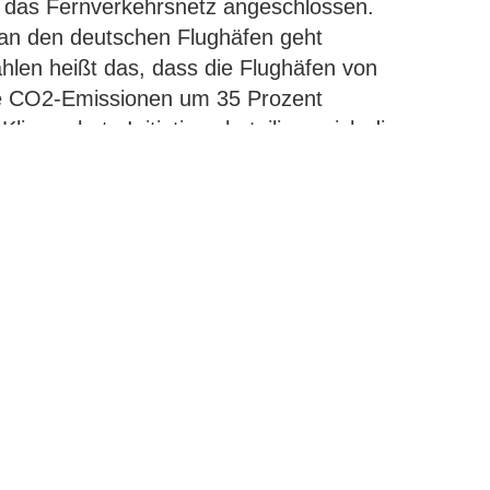
n das Fernverkehrsnetz angeschlossen.
an den deutschen Flughäfen geht
Zahlen heißt das, dass die Flughäfen von
hre CO2-Emissionen um 35 Prozent
Klimaschutz-Initiativen beteiligen sich die
reichung der nationalen und
e", so der ADV-Hauptgeschäftsführer. Trotz
hwierigen Situation investieren die Airports
en Umbau und haben ihr Ziel "CO2-
eb" um fünf Jahre auf 2045 vorgezogen.
in auf diesem Weg: 65 Prozent CO2-
2030. Pressekontakt: Sabine Herling
kation und Koordination Facharbeit Tel.:
 +49 176 10628298 herling@adv.aero
V Deutsche Verkehrsflughäfen, übermittelt