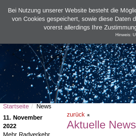
Bei Nutzung unserer Website besteht die Mögli
von Cookies gespeichert, sowie diese Daten 
vorerst allerdings Ihre Zustimmu
Startseite
Tipps & Infos
Presse
Hinweis: U
Startseite
News
zurück
11. November
Aktuelle New
2022
Mehr Radverkehr,