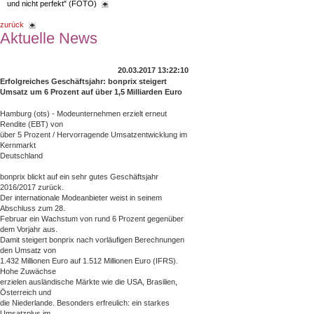
und nicht perfekt" (FOTO)
zurück
Aktuelle News
20.03.2017 13:22:10
Erfolgreiches Geschäftsjahr: bonprix steigert
Umsatz um 6 Prozent auf über 1,5 Milliarden Euro
Hamburg (ots) - Modeunternehmen erzielt erneut
Rendite (EBT) von
über 5 Prozent / Hervorragende Umsatzentwicklung im
Kernmarkt
Deutschland
bonprix blickt auf ein sehr gutes Geschäftsjahr
2016/2017 zurück.
Der internationale Modeanbieter weist in seinem
Abschluss zum 28.
Februar ein Wachstum von rund 6 Prozent gegenüber
dem Vorjahr aus.
Damit steigert bonprix nach vorläufigen Berechnungen
den Umsatz von
1.432 Millionen Euro auf 1.512 Millionen Euro (IFRS).
Hohe Zuwächse
erzielen ausländische Märkte wie die USA, Brasilien,
Österreich und
die Niederlande. Besonders erfreulich: ein starkes
Umsatzplus im