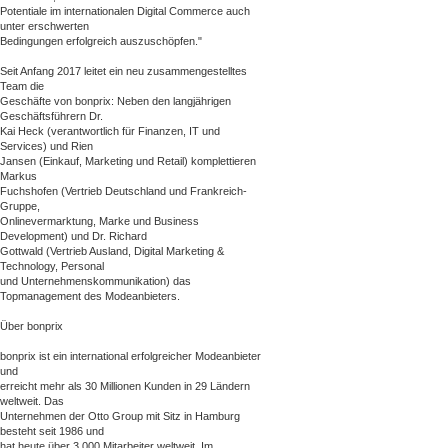
Potentiale im internationalen Digital Commerce auch
unter erschwerten
Bedingungen erfolgreich auszuschöpfen."
Seit Anfang 2017 leitet ein neu zusammengestelltes
Team die
Geschäfte von bonprix: Neben den langjährigen
Geschäftsführern Dr.
Kai Heck (verantwortlich für Finanzen, IT und
Services) und Rien
Jansen (Einkauf, Marketing und Retail) komplettieren
Markus
Fuchshofen (Vertrieb Deutschland und Frankreich-
Gruppe,
Onlinevermarktung, Marke und Business
Development) und Dr. Richard
Gottwald (Vertrieb Ausland, Digital Marketing &
Technology, Personal
und Unternehmenskommunikation) das
Topmanagement des Modeanbieters.
Über bonprix
bonprix ist ein international erfolgreicher Modeanbieter
und
erreicht mehr als 30 Millionen Kunden in 29 Ländern
weltweit. Das
Unternehmen der Otto Group mit Sitz in Hamburg
besteht seit 1986 und
hat heute über 3.000 Mitarbeiter weltweit. Im