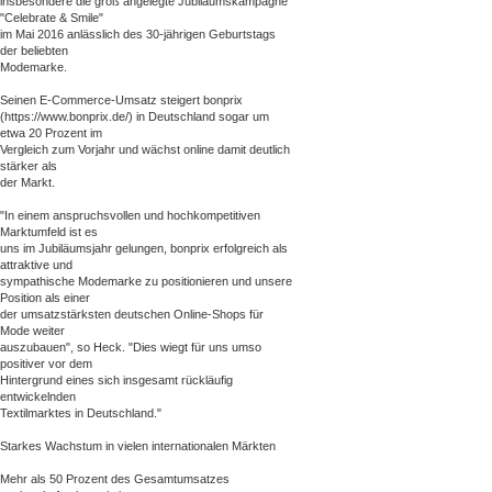
insbesondere die groß angelegte Jubiläumskampagne
"Celebrate & Smile"
im Mai 2016 anlässlich des 30-jährigen Geburtstags
der beliebten
Modemarke.
Seinen E-Commerce-Umsatz steigert bonprix
(https://www.bonprix.de/) in Deutschland sogar um
etwa 20 Prozent im
Vergleich zum Vorjahr und wächst online damit deutlich
stärker als
der Markt.
"In einem anspruchsvollen und hochkompetitiven
Marktumfeld ist es
uns im Jubiläumsjahr gelungen, bonprix erfolgreich als
attraktive und
sympathische Modemarke zu positionieren und unsere
Position als einer
der umsatzstärksten deutschen Online-Shops für
Mode weiter
auszubauen", so Heck. "Dies wiegt für uns umso
positiver vor dem
Hintergrund eines sich insgesamt rückläufig
entwickelnden
Textilmarktes in Deutschland."
Starkes Wachstum in vielen internationalen Märkten
Mehr als 50 Prozent des Gesamtumsatzes