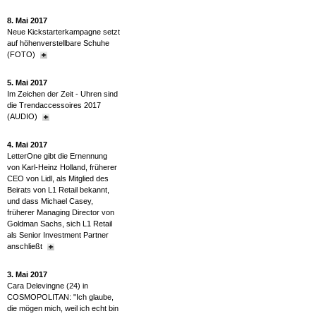
8. Mai 2017
Neue Kickstarterkampagne setzt
auf höhenverstellbare Schuhe
(FOTO)
5. Mai 2017
Im Zeichen der Zeit - Uhren sind
die Trendaccessoires 2017
(AUDIO)
4. Mai 2017
LetterOne gibt die Ernennung
von Karl-Heinz Holland, früherer
CEO von Lidl, als Mitglied des
Beirats von L1 Retail bekannt,
und dass Michael Casey,
früherer Managing Director von
Goldman Sachs, sich L1 Retail
als Senior Investment Partner
anschließt
3. Mai 2017
Cara Delevingne (24) in
COSMOPOLITAN: "Ich glaube,
die mögen mich, weil ich echt bin