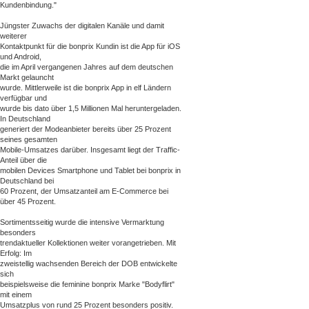
Kundenbindung."
Jüngster Zuwachs der digitalen Kanäle und damit
weiterer
Kontaktpunkt für die bonprix Kundin ist die App für iOS
und Android,
die im April vergangenen Jahres auf dem deutschen
Markt gelauncht
wurde. Mittlerweile ist die bonprix App in elf Ländern
verfügbar und
wurde bis dato über 1,5 Millionen Mal heruntergeladen.
In Deutschland
generiert der Modeanbieter bereits über 25 Prozent
seines gesamten
Mobile-Umsatzes darüber. Insgesamt liegt der Traffic-
Anteil über die
mobilen Devices Smartphone und Tablet bei bonprix in
Deutschland bei
60 Prozent, der Umsatzanteil am E-Commerce bei
über 45 Prozent.
Sortimentsseitig wurde die intensive Vermarktung
besonders
trendaktueller Kollektionen weiter vorangetrieben. Mit
Erfolg: Im
zweistellig wachsenden Bereich der DOB entwickelte
sich
beispielsweise die feminine bonprix Marke "Bodyflirt"
mit einem
Umsatzplus von rund 25 Prozent besonders positiv.