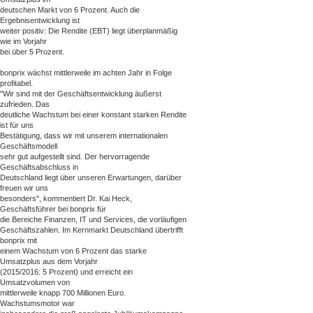
deutschen Markt von 6 Prozent. Auch die
Ergebnisentwicklung ist
weiter positiv: Die Rendite (EBT) liegt überplanmäßig
wie im Vorjahr
bei über 5 Prozent.
bonprix wächst mittlerweile im achten Jahr in Folge
profitabel.
"Wir sind mit der Geschäftsentwicklung äußerst
zufrieden. Das
deutliche Wachstum bei einer konstant starken Rendite
ist für uns
Bestätigung, dass wir mit unserem internationalen
Geschäftsmodell
sehr gut aufgestellt sind. Der hervorragende
Geschäftsabschluss in
Deutschland liegt über unseren Erwartungen, darüber
freuen wir uns
besonders", kommentiert Dr. Kai Heck,
Geschäftsführer bei bonprix für
die Bereiche Finanzen, IT und Services, die vorläufigen
Geschäftszahlen. Im Kernmarkt Deutschland übertrifft
bonprix mit
einem Wachstum von 6 Prozent das starke
Umsatzplus aus dem Vorjahr
(2015/2016: 5 Prozent) und erreicht ein
Umsatzvolumen von
mittlerweile knapp 700 Millionen Euro.
Wachstumsmotor war