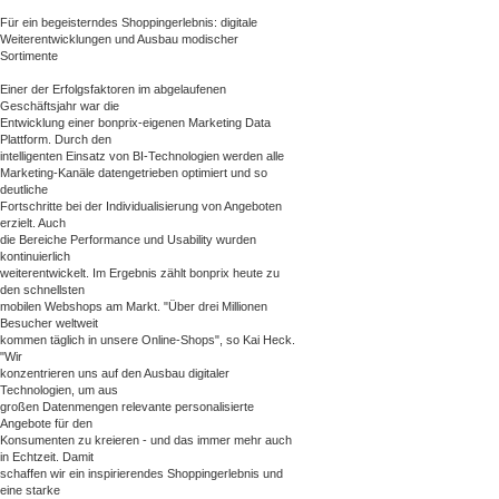
Für ein begeisterndes Shoppingerlebnis: digitale
Weiterentwicklungen und Ausbau modischer
Sortimente
Einer der Erfolgsfaktoren im abgelaufenen
Geschäftsjahr war die
Entwicklung einer bonprix-eigenen Marketing Data
Plattform. Durch den
intelligenten Einsatz von BI-Technologien werden alle
Marketing-Kanäle datengetrieben optimiert und so
deutliche
Fortschritte bei der Individualisierung von Angeboten
erzielt. Auch
die Bereiche Performance und Usability wurden
kontinuierlich
weiterentwickelt. Im Ergebnis zählt bonprix heute zu
den schnellsten
mobilen Webshops am Markt. "Über drei Millionen
Besucher weltweit
kommen täglich in unsere Online-Shops", so Kai Heck.
"Wir
konzentrieren uns auf den Ausbau digitaler
Technologien, um aus
großen Datenmengen relevante personalisierte
Angebote für den
Konsumenten zu kreieren - und das immer mehr auch
in Echtzeit. Damit
schaffen wir ein inspirierendes Shoppingerlebnis und
eine starke