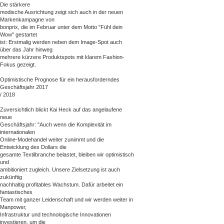
Die stärkere
modische Ausrichtung zeigt sich auch in der neuen
Markenkampagne von
bonprix, die im Februar unter dem Motto "Fühl dein
Wow" gestartet
ist: Erstmalig werden neben dem Image-Spot auch
über das Jahr hinweg
mehrere kürzere Produktspots mit klarem Fashion-
Fokus gezeigt.
Optimistische Prognose für ein herausforderndes
Geschäftsjahr 2017
/ 2018
Zuversichtlich blickt Kai Heck auf das angelaufene
neue
Geschäftsjahr: "Auch wenn die Komplexität im
internationalen
Online-Modehandel weiter zunimmt und die
Entwicklung des Dollars die
gesamte Textilbranche belastet, bleiben wir optimistisch
und
ambitioniert zugleich. Unsere Zielsetzung ist auch
zukünftig
nachhaltig profitables Wachstum. Dafür arbeitet ein
fantastisches
Team mit ganzer Leidenschaft und wir werden weiter in
Manpower,
Infrastruktur und technologische Innovationen
investieren, um die