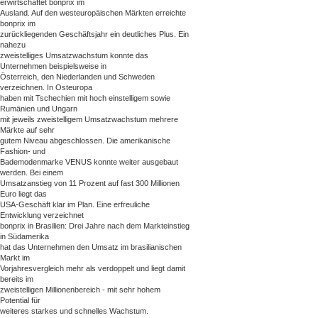
erwirtschaftet bonprix im
Ausland. Auf den westeuropäischen Märkten erreichte
bonprix im
zurückliegenden Geschäftsjahr ein deutliches Plus. Ein
nahezu
zweistelliges Umsatzwachstum konnte das
Unternehmen beispielsweise in
Österreich, den Niederlanden und Schweden
verzeichnen. In Osteuropa
haben mit Tschechien mit hoch einstelligem sowie
Rumänien und Ungarn
mit jeweils zweistelligem Umsatzwachstum mehrere
Märkte auf sehr
gutem Niveau abgeschlossen. Die amerikanische
Fashion- und
Bademodenmarke VENUS konnte weiter ausgebaut
werden. Bei einem
Umsatzanstieg von 11 Prozent auf fast 300 Millionen
Euro liegt das
USA-Geschäft klar im Plan. Eine erfreuliche
Entwicklung verzeichnet
bonprix in Brasilien: Drei Jahre nach dem Markteinstieg
in Südamerika
hat das Unternehmen den Umsatz im brasilianischen
Markt im
Vorjahresvergleich mehr als verdoppelt und liegt damit
bereits im
zweistelligen Millionenbereich - mit sehr hohem
Potential für
weiteres starkes und schnelles Wachstum.