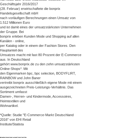
Geschäftsjahr 2016/2017
(28. Februar) erwirtschaftete die bonprix
Handelsgesellschaft mbH
nach vorläufigen Berechnungen einen Umsatz von
1.512 Millionen Euro
und ist damit eines der umsatzstärksten Unternehmen
der Gruppe. Bei
bonprix erleben Kunden Mode und Shopping auf allen
Kanälen - online,
per Katalog oder in einem der Fashion Stores. Den
Hauptanteil des
Umsatzes macht mit fast 80 Prozent der E-Commerce
aus. In Deutschland
gehört www.bonprix.de zu den zehn umsatzstärksten
Online-Shops*. Mit
den Eigenmarken bpc, bpc selection, BODYFLIRT,
RAINBOW und John Baner
vertreibt bonprix ausschließlich eigene Mode mit einem
ausgezeichneten Preis-Leistungs-Verhältnis. Das
Sortiment umfasst
Damen-, Herren- und Kindermode, Accessoires,
Heimtextilien und
Wohnartikel.
*Quelle: Studie "E-Commerce-Markt Deutschland
2016" von EHI Retail
Institute/Statista